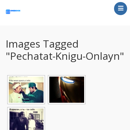
Главная
Статьи
Отзывы
Images Tagged
Контакты
"pechatat-Knigu-Onlayn"
UA