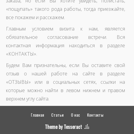
заказа, но если Вы хотите увидеть, полистать,
«пощупать» такого рода работы, тогда приезжайте,
все покажем и расскажем.
Главным условием визита к нам, является
обязательное согласование встречи. Вся
контактная информация находиться в разделе
«КОНТАКТЫ».
Будем Вам признательны, если Вы оставите свой
отзыв о нашей работе на сайте в разделе
«ОТЗЫВЫ» или в социальных сетях, ссылки на
которые можно найти в левом нижнем и правом
верхнем углу сайта.
Главная
Статьи
О нас
Контакты
Theme by Tesseract