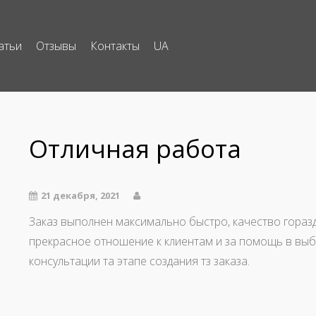
атьи
Отзывы
Контакты
UA
Отличная работа
21 декабря, 2021
Заказ выполнен максимально быстро, качество горазд
прекрасное отношение к клиентам и за помощь в вы
консультации та этапе создания тз заказа.